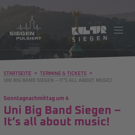
>
>
STARTSEITE
TERMINE & TICKETS
UNI BIG BAND SIEGEN – IT‘S ALL ABOUT MUSIC!
Sonntagnachmittag um 4
Uni Big Band Siegen –
It‘s all about music!