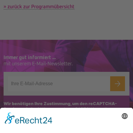
» zurück zur Programmübersicht
Immer gut informiert ...
mit unserem E-Mail-Newsletter.
Wir benötigen Ihre Zustimmung, um den reCAPTCHA-
Service zu laden!
Wir verwenden reCAPTCHA, um Ihre
eingegebenen Informationen zu überprüfen. Dieser Service kann
Daten zu Ihren Aktivitäten sammeln. Bitte
lesen Sie die Details durch
und
stimmen Sie der Nutzung des Service zu
, um fortzufahren.