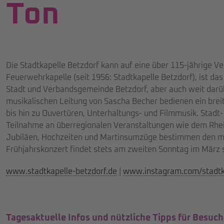
Ton
Die Stadtkapelle Betzdorf kann auf eine über 115-jährige V
Feuerwehrkapelle (seit 1956: Stadtkapelle Betzdorf), ist das
Stadt und Verbandsgemeinde Betzdorf, aber auch weit darüb
musikalischen Leitung von Sascha Becher bedienen ein breit
bis hin zu Ouvertüren, Unterhaltungs- und Filmmusik. Stadt-
Teilnahme an überregionalen Veranstaltungen wie dem Rhei
Jubiläen, Hochzeiten und Martinsumzüge bestimmen den mus
Frühjahrskonzert findet stets am zweiten Sonntag im März s
www.stadtkapelle-betzdorf.de
|
www.instagram.com/stadtk
Tagesaktuelle Infos und nützliche Tipps für Besuch