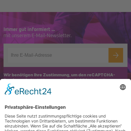
Immer gut informiert ...
mit unserem E-Mail-Newsletter.
Wir benötigen Ihre Zustimmung, um den reCAPTCHA-
Service zu laden!
Wir verwenden reCAPTCHA, um Ihre
eingegebenen Informationen zu überprüfen. Dieser Service kann
Daten zu Ihren Aktivitäten sammeln. Bitte
lesen Sie die Details durch
und
stimmen Sie der Nutzung des Service zu
, um fortzufahren.