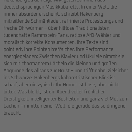
Hakenberg zu den eigenwilligsten Stimmen des
deutschsprachigen Musikkabaretts. In einer Welt, die
immer absurder erscheint, schreibt Hakenberg
mitreißende Schmählieder, raffinierte Protestsongs und
freche Ohrwürmer – über hilflose Traditionalisten,
tugendhafte Rammstein-Fans, ratlose AfD-Wähler und
moralisch korrekte Konsumenten. Ihre Texte sind
pointiert, ihre Pointen treffsicher, ihre Performance
energiegeladen: Zwischen Klavier und Ukulele nimmt sie
sich mit charmantem Lächeln die kleinen und großen
Abgründe des Alltags zur Brust – und trifft dabei zielsicher
ins Schwarze. Hakenbergs kabarettistischer Blick ist
scharf, aber nie zynisch. Ihr Humor ist böse, aber nicht
bitter. Was bleibt, ist ein Abend voller fröhlicher
Dreistigkeit, intelligenter Bosheiten und ganz viel Mut zum
Lachen – inmitten einer Welt, die gerade das so dringend
braucht.