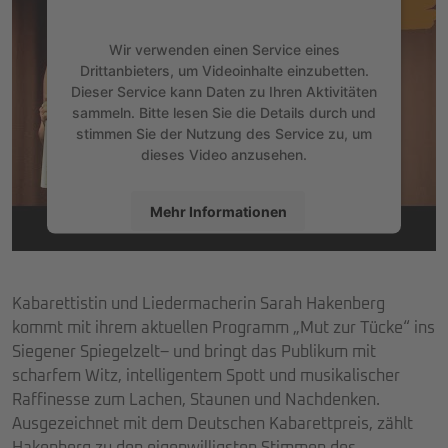
Wir verwenden einen Service eines
Drittanbieters, um Videoinhalte einzubetten.
Dieser Service kann Daten zu Ihren Aktivitäten
sammeln. Bitte lesen Sie die Details durch und
stimmen Sie der Nutzung des Service zu, um
dieses Video anzusehen.
Mehr Informationen
Akzeptieren
powered by
Usercentrics Consent
Kabarettistin und Liedermacherin Sarah Hakenberg
Management Platform
&
eRecht24
kommt mit ihrem aktuellen Programm „Mut zur Tücke“ ins
Siegener Spiegelzelt– und bringt das Publikum mit
scharfem Witz, intelligentem Spott und musikalischer
Raffinesse zum Lachen, Staunen und Nachdenken.
Ausgezeichnet mit dem Deutschen Kabarettpreis, zählt