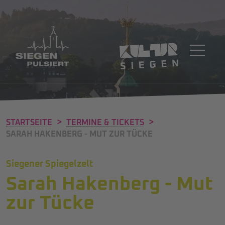
>
>
STARTSEITE
TERMINE & TICKETS
SARAH HAKENBERG - MUT ZUR TÜCKE
Siegener Spiegelzelt
Sarah Hakenberg - Mut
zur Tücke