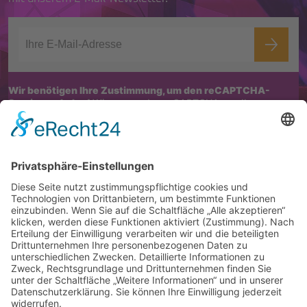
Wir benötigen Ihre Zustimmung, um den reCAPTCHA-
Service zu laden!
Wir verwenden reCAPTCHA, um Ihre
eingegebenen Informationen zu überprüfen. Dieser Service kann
Daten zu Ihren Aktivitäten sammeln. Bitte
lesen Sie die Details durch
und
stimmen Sie der Nutzung des Service zu
, um fortzufahren.
Impressum/Kontakt
Datenschutz
Folgen Sie uns auf
© 2026 Universitätsstadt Siegen