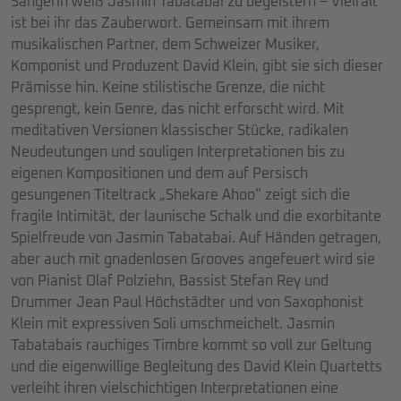
Sängerin weiß Jasmin Tabatabai zu begeistern – Vielfalt
ist bei ihr das Zauberwort. Gemeinsam mit ihrem
musikalischen Partner, dem Schweizer Musiker,
Komponist und Produzent David Klein, gibt sie sich dieser
Prämisse hin. Keine stilistische Grenze, die nicht
gesprengt, kein Genre, das nicht erforscht wird. Mit
meditativen Versionen klassischer Stücke, radikalen
Neudeutungen und souligen Interpretationen bis zu
eigenen Kompositionen und dem auf Persisch
gesungenen Titeltrack „Shekare Ahoo“ zeigt sich die
fragile Intimität, der launische Schalk und die exorbitante
Spielfreude von Jasmin Tabatabai. Auf Händen getragen,
aber auch mit gnadenlosen Grooves angefeuert wird sie
von Pianist Olaf Polziehn, Bassist Stefan Rey und
Drummer Jean Paul Höchstädter und von Saxophonist
Klein mit expressiven Soli umschmeichelt. Jasmin
Tabatabais rauchiges Timbre kommt so voll zur Geltung
und die eigenwillige Begleitung des David Klein Quartetts
verleiht ihren vielschichtigen Interpretationen eine