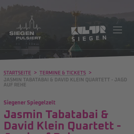
>
>
STARTSEITE
TERMINE & TICKETS
JASMIN TABATABAI & DAVID KLEIN QUARTETT - JAGD
AUF REHE
Siegener Spiegelzelt
Jasmin Tabatabai &
David Klein Quartett -