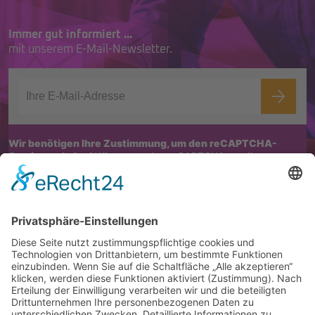
Immer gut informiert ...
mit unserem E-Mail-Newsletter.
Wir benötigen Ihre Zustimmung, um den reCAPTCHA-
Service zu laden!
Wir verwenden reCAPTCHA, um Ihre
eingegebenen Informationen zu überprüfen. Dieser Service kann
Daten zu Ihren Aktivitäten sammeln. Bitte
lesen Sie die Details durch
und
stimmen Sie der Nutzung des Service zu
, um fortzufahren.
Impressum/Kontakt
Datenschutz