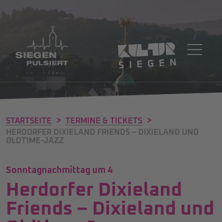
>
>
STARTSEITE
TERMINE & TICKETS
HERDORFER DIXIELAND FRIENDS – DIXIELAND UND
OLDTIME-JAZZ
Sonntagnachmittag um 4
Herdorfer Dixieland
Friends – Dixieland und